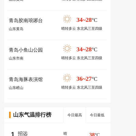
34~28
°C
青岛胶南琅琊台
晴转多云 东北风三至四级
山东黄岛
34~28
°C
青岛小鱼山公园
晴转多云 东北风三至四级
山东市南
36~27
°C
青岛海豚表演馆
晴转多云 东北风三至四级
山东崂山
山东气温排行榜
今日最高
今日最低
1
招远
晴
38
°C