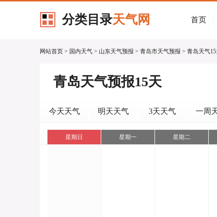
分类目录
天气网
首页
|
网站首页
>
国内天气
>
山东天气预报
>
青岛市天气预报
> 青岛天气1
青岛天气预报15天
今天天气
明天天气
3天天气
一周
历史天气
星期日
星期一
星期二