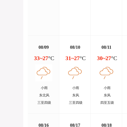
08/09
08/10
08/11
33~27
°C
31~27
°C
30~27
°C
小雨
小雨
小雨
东北风
东风
东风
三至四级
三至四级
四至五级
08/16
08/17
08/18