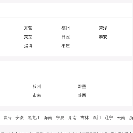
东营
德州
菏泽
莱芜
日照
泰安
淄博
枣庄
胶州
即墨
市南
莱西
青海
安徽
黑龙江
海南
宁夏
湖南
吉林
澳门
辽宁
云南