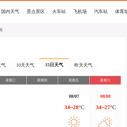
国内天气
景点景区
火车站
飞机场
汽车站
体育
|
|
|
|
|
5天
15日天气
天气
10天天气
昨天天气
星期三
星期四
星期五
星期六
08/07
08/08
34~28
°C
34~27
°C