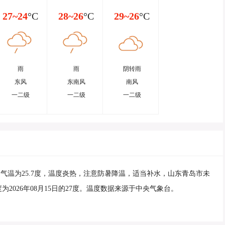
27~24
°C
28~26
°C
29~26
°C
雨
雨
阴转雨
东风
东南风
南风
一二级
一二级
一二级
均气温为25.7度，温度炎热，注意防暑降温，适当补水，山东青岛市未
度为2026年08月15日的27度。温度数据来源于中央气象台。