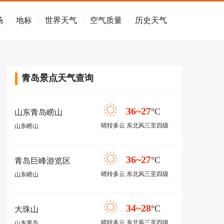
场
地标
世界天气
空气质量
历史天气
|
|
|
|
青岛景点天气查询
36~27
°C
山东青岛崂山
晴转多云 东北风三至四级
山东崂山
36~27
°C
青岛巨峰游览区
晴转多云 东北风三至四级
山东崂山
34~28
°C
大珠山
晴转多云 东北风三至四级
山东黄岛