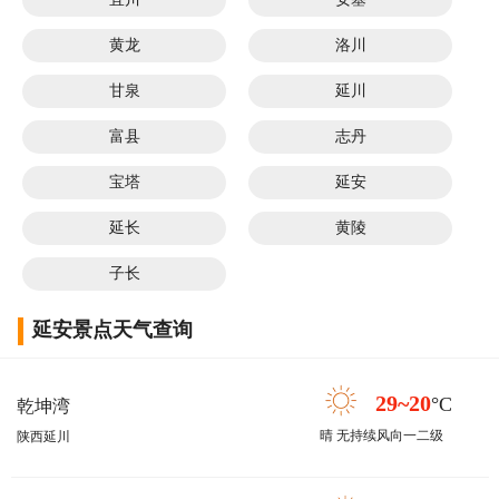
黄龙
洛川
甘泉
延川
富县
志丹
宝塔
延安
延长
黄陵
子长
延安景点天气查询
29~20
°C
乾坤湾
晴 无持续风向一二级
陕西延川