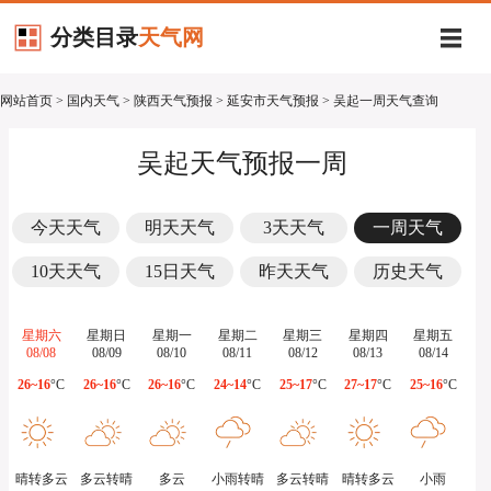
分类目录
天气网
网站首页
>
国内天气
>
陕西天气预报
>
延安市天气预报
> 吴起一周天气查询
吴起天气预报一周
今天天气
明天天气
3天天气
一周天气
10天天气
15日天气
昨天天气
历史天气
星期六
星期日
星期一
星期二
星期三
星期四
星期五
08/08
08/09
08/10
08/11
08/12
08/13
08/14
26~16
°C
26~16
°C
26~16
°C
24~14
°C
25~17
°C
27~17
°C
25~16
°C
晴转多云
多云转晴
多云
小雨转晴
多云转晴
晴转多云
小雨