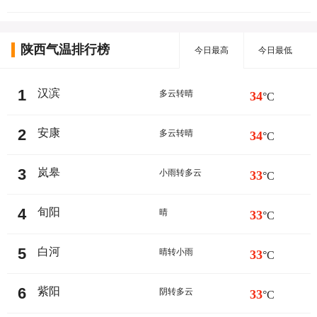
陕西气温排行榜
今日最高
今日最低
1
汉滨
多云转晴
34
°C
2
安康
多云转晴
34
°C
3
岚皋
小雨转多云
33
°C
4
旬阳
晴
33
°C
5
白河
晴转小雨
33
°C
6
紫阳
阴转多云
33
°C