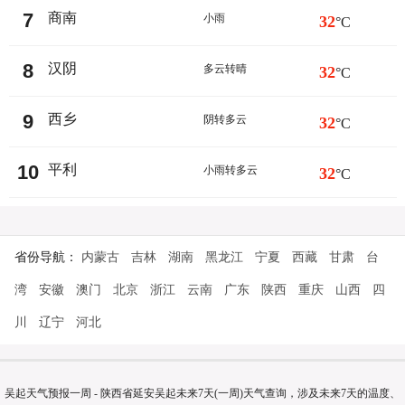
7
商南
小雨
32
°C
8
汉阴
多云转晴
32
°C
9
西乡
阴转多云
32
°C
10
平利
小雨转多云
32
°C
省份导航：
内蒙古
吉林
湖南
黑龙江
宁夏
西藏
甘肃
台
湾
安徽
澳门
北京
浙江
云南
广东
陕西
重庆
山西
四
川
辽宁
河北
吴起天气预报一周 - 陕西省延安吴起未来7天(一周)天气查询，涉及未来7天的温度、