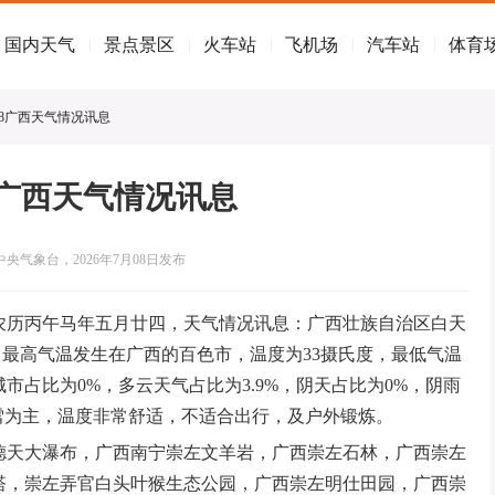
国内天气
景点景区
火车站
飞机场
汽车站
体育
|
|
|
|
|
07/08广西天气情况讯息
/08广西天气情况讯息
央气象台，2026年7月08日发布
三）农历丙午马年五月廿四，天气情况讯息：广西壮族自治区白天
中，最高气温发生在广西的百色市，温度为33摄氏度，最低气温
市占比为0%，多云天气占比为3.9%，阴天占比为0%，阴雨
雨雪为主，温度非常舒适，不适合出行，及户外锻炼。
德天大瀑布，广西南宁崇左文羊岩，广西崇左石林，广西崇左
塔，崇左弄官白头叶猴生态公园，广西崇左明仕田园，广西崇