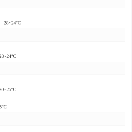
28~24°C
8~24°C
0~25°C
5°C