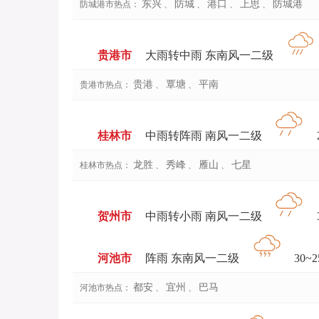
东兴
防城
港口
上思
防城港
防城港市热点：
、
、
、
、
贵港市
大雨转中雨 东南风一二级
贵港
覃塘
平南
贵港市热点：
、
、
桂林市
中雨转阵雨 南风一二级
2
龙胜
秀峰
雁山
七星
桂林市热点：
、
、
、
贺州市
中雨转小雨 南风一二级
3
河池市
阵雨 东南风一二级
30~2
都安
宜州
巴马
河池市热点：
、
、