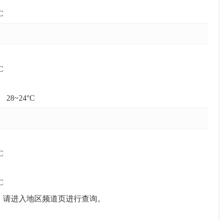
C
C
28~24°C
C
C
，请进入地区频道页进行查询。