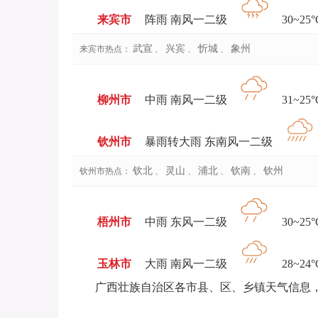
来宾市
阵雨 南风一二级
30~25°
武宣
兴宾
忻城
象州
来宾市热点：
、
、
、
柳州市
中雨 南风一二级
31~25°
钦州市
暴雨转大雨 东南风一二级
钦北
灵山
浦北
钦南
钦州
钦州市热点：
、
、
、
、
梧州市
中雨 东风一二级
30~25°
玉林市
大雨 南风一二级
28~24°
广西壮族自治区各市县、区、乡镇天气信息