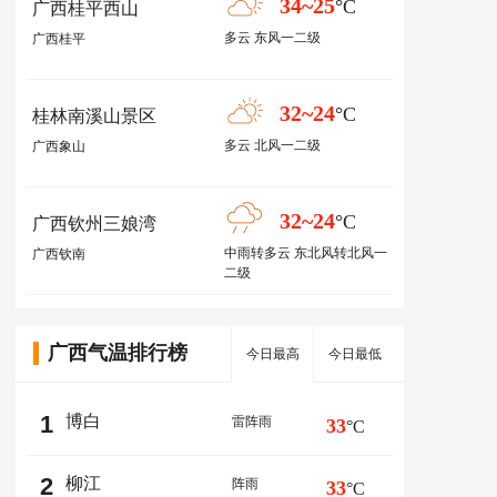
34~25
°C
广西桂平西山
多云 东风一二级
广西桂平
32~24
°C
桂林南溪山景区
多云 北风一二级
广西象山
32~24
°C
广西钦州三娘湾
中雨转多云 东北风转北风一
广西钦南
二级
广西气温排行榜
今日最高
今日最低
1
博白
雷阵雨
33
°C
2
柳江
阵雨
33
°C