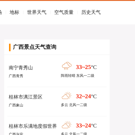
场
地标
世界天气
空气质量
历史天气
|
|
|
|
广西景点天气查询
33~25
°C
南宁青秀山
阵雨转晴 东风一二级
广西青秀
32~24
°C
桂林市漓江景区
多云 北风一二级
广西象山
33~24
°C
桂林市乐满地度假世界
多云 北风一二级
广西兴安