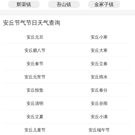
辉渠镇
吾山镇
金冢子镇
安丘节气节日天气查询
安丘元旦
安丘小寒
安丘腊八节
安丘大寒
安丘春节
安丘立春
安丘元宵节
安丘雨水
安丘惊蛰
安丘春分
安丘清明
安丘谷雨
安丘立夏
安丘小满
安丘儿童节
安丘端午节