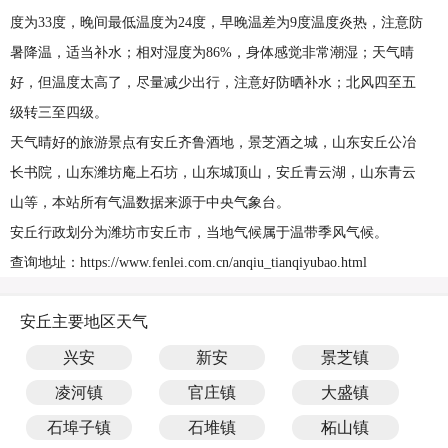
度为33度，晚间最低温度为24度，早晚温差为9度温度炎热，注意防
暑降温，适当补水；相对湿度为86%，身体感觉非常潮湿；天气晴
好，但温度太高了，尽量减少出行，注意好防晒补水；北风四至五
级转三至四级。
天气晴好的旅游景点有安丘齐鲁酒地，景芝酒之城，山东安丘公冶
长书院，山东潍坊庵上石坊，山东城顶山，安丘青云湖，山东青云
山等，本站所有气温数据来源于中央气象台。
安丘行政划分为潍坊市安丘市，当地气候属于温带季风气候。
查询地址：https://www.fenlei.com.cn/anqiu_tianqiyubao.html
安丘主要地区天气
兴安
新安
景芝镇
凌河镇
官庄镇
大盛镇
石埠子镇
石堆镇
柘山镇