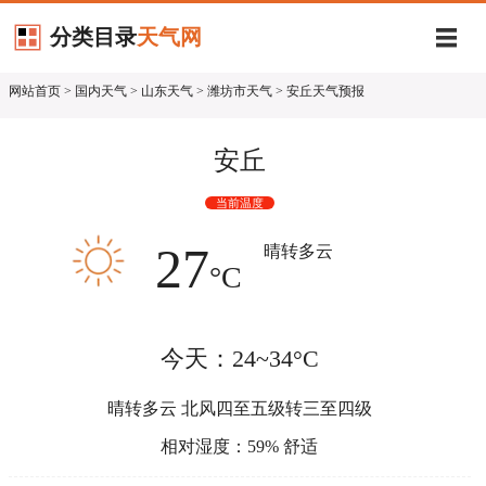
分类目录
天气网
网站首页
>
国内天气
>
山东天气
>
潍坊市天气
> 安丘天气预报
安丘
当前温度
27
晴转多云
°C
今天：24~34°C
晴转多云 北风四至五级转三至四级
相对湿度：59% 舒适