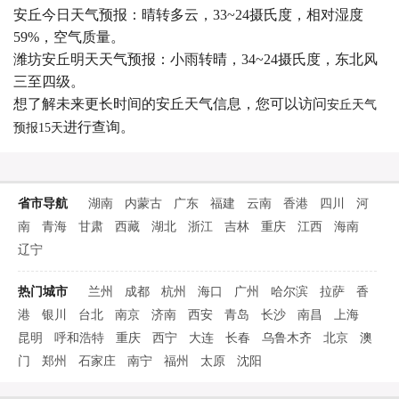
安丘今日天气预报：晴转多云，33~24摄氏度，相对湿度
59%，空气质量。
潍坊安丘明天天气预报：小雨转晴，34~24摄氏度，东北风
三至四级。
想了解未来更长时间的安丘天气信息，您可以访问
安丘天气
进行查询。
预报15天
省市导航
湖南
内蒙古
广东
福建
云南
香港
四川
河
南
青海
甘肃
西藏
湖北
浙江
吉林
重庆
江西
海南
辽宁
热门城市
兰州
成都
杭州
海口
广州
哈尔滨
拉萨
香
港
银川
台北
南京
济南
西安
青岛
长沙
南昌
上海
昆明
呼和浩特
重庆
西宁
大连
长春
乌鲁木齐
北京
澳
门
郑州
石家庄
南宁
福州
太原
沈阳