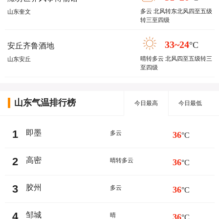
多云 北风转东北风四至五级
山东奎文
转三至四级
33~24
°C
安丘齐鲁酒地
晴转多云 北风四至五级转三
山东安丘
至四级
山东气温排行榜
今日最高
今日最低
1
即墨
多云
36
°C
2
高密
晴转多云
36
°C
3
胶州
多云
36
°C
4
邹城
晴
36
°C