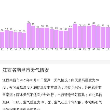
85
83
80
77
76
75
75
75
73
72
70
70
69
68
65
63
62
60
60
59
56
55
55
53
11
12
13
14
15
16
17
18
19
20
21
22
23
00
01
02
03
04
05
06
07
08
09
10
江西省南昌市天气情况
江西南昌市2026年08月10日星期一天气情况：白天最高温度为28
度，夜间最低温度为26度温度非常舒适；湿度为76%，身体感觉非
常潮湿；雨水天气不适宜户外出行，出行请您带好雨具；东北风转
东风一二级，空气质量为18，优，空气还是非常好的。本站所有气
温数据来源于中央气象台。