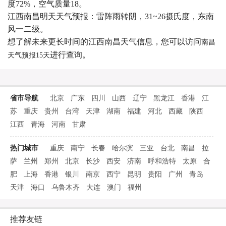
度72%，空气质量18。
江西南昌明天天气预报：雷阵雨转阴，31~26摄氏度，东南
风一二级。
想了解未来更长时间的江西南昌天气信息，您可以访问
南昌
进行查询。
天气预报15天
省市导航
北京
广东
四川
山西
辽宁
黑龙江
香港
江
苏
重庆
贵州
台湾
天津
湖南
福建
河北
西藏
陕西
江西
青海
河南
甘肃
热门城市
重庆
南宁
长春
哈尔滨
三亚
台北
南昌
拉
萨
兰州
郑州
北京
长沙
西安
济南
呼和浩特
太原
合
肥
上海
香港
银川
南京
西宁
昆明
贵阳
广州
青岛
天津
海口
乌鲁木齐
大连
澳门
福州
推荐友链