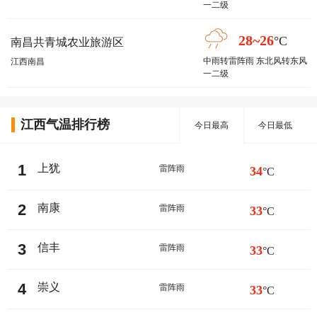
一二级
28~26
°C
南昌共青城农业旅游区
中雨转雷阵雨 东北风转东风
江西南昌
一二级
江西气温排行榜
今日最高
今日最低
1
上犹
雷阵雨
34
°C
2
南康
雷阵雨
33
°C
3
信丰
雷阵雨
33
°C
4
崇义
雷阵雨
33
°C