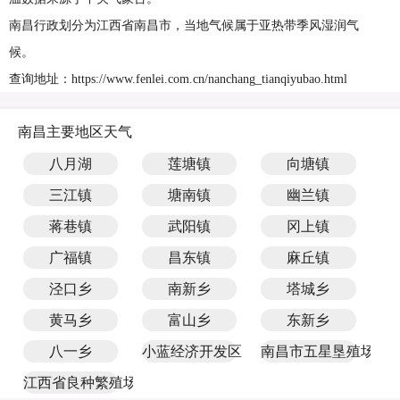
南昌行政划分为江西省南昌市，当地气候属于亚热带季风湿润气
候。
查询地址：https://www.fenlei.com.cn/nanchang_tianqiyubao.html
南昌主要地区天气
八月湖
莲塘镇
向塘镇
三江镇
塘南镇
幽兰镇
蒋巷镇
武阳镇
冈上镇
广福镇
昌东镇
麻丘镇
泾口乡
南新乡
塔城乡
黄马乡
富山乡
东新乡
八一乡
小蓝经济开发区
南昌市五星垦殖场
江西省良种繁殖场