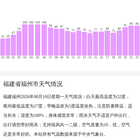
100
100
100
100
96
96
91
90
87
86
80
80
80
79
79
77
77
76
75
73
72
67
56
55
23
00
01
02
03
04
05
06
07
08
09
10
11
12
13
14
15
16
17
18
19
20
21
22
福建省福州市天气情况
福建福州2026年08月10日星期一天气情况：白天最高温度为32度，
夜间最低温度为27度，早晚温差为5度温度炎热，注意防暑降温，适
当补水；湿度为100%，身体感觉非常；雨水天气不适宜户外出行，
出行请您带好雨具；无持续风向一二级，空气质量为10，优，空气
还是非常好的。本站所有气温数据来源于中央气象台。