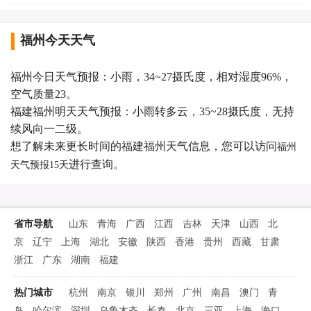
福州今天天气
福州今日天气预报：小雨，34~27摄氏度，相对湿度96%，
空气质量23。
福建福州明天天气预报：小雨转多云，35~28摄氏度，无持
续风向一二级。
想了解未来更长时间的福建福州天气信息，您可以访问
福州
进行查询。
天气预报15天
省市导航
山东
青海
广西
江西
吉林
天津
山西
北
京
辽宁
上海
湖北
安徽
陕西
香港
贵州
西藏
甘肃
浙江
广东
湖南
福建
热门城市
杭州
南京
银川
郑州
广州
南昌
澳门
青
岛
哈尔滨
深圳
乌鲁木齐
长春
北京
三亚
上海
海口