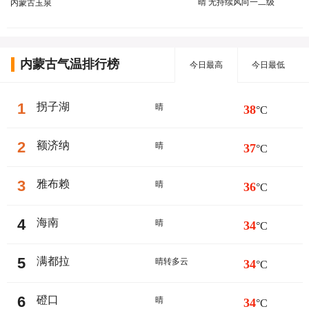
晴 无持续风向一二级
内蒙古玉泉
内蒙古气温排行榜
今日最高
今日最低
1
拐子湖
晴
38
°C
2
额济纳
晴
37
°C
3
雅布赖
晴
36
°C
4
海南
晴
34
°C
5
满都拉
晴转多云
34
°C
6
磴口
晴
34
°C