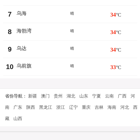
7
乌海
晴
34
°C
8
海勃湾
晴
34
°C
9
乌达
晴
34
°C
10
乌前旗
晴
33
°C
省份导航：
新疆
澳门
贵州
湖北
山东
宁夏
云南
广西
河
南
广东
陕西
黑龙江
浙江
辽宁
重庆
吉林
海南
河北
西
藏
山西