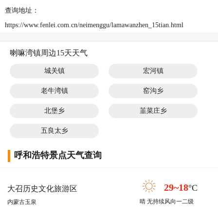
查询地址：
https://www.fenlei.com.cn/neimenggu/lamawanzhen_15tian.html
喇嘛湾镇周边15天天气
城关镇
宏河镇
老牛湾镇
窑沟乡
北堡乡
韮菜庄乡
五良太乡
呼和浩特景点天气查询
29~18
°C
大召历史文化旅游区
晴 无持续风向一二级
内蒙古玉泉