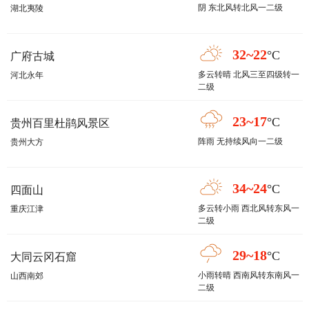
阴 东北风转北风一二级
湖北夷陵
32~22
°C
广府古城
多云转晴 北风三至四级转一
河北永年
二级
23~17
°C
贵州百里杜鹃风景区
阵雨 无持续风向一二级
贵州大方
34~24
°C
四面山
多云转小雨 西北风转东风一
重庆江津
二级
29~18
°C
大同云冈石窟
小雨转晴 西南风转东南风一
山西南郊
二级