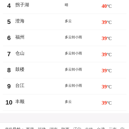
4
拐子湖
晴
40
°C
5
澄海
多云
39
°C
6
福州
多云转小雨
39
°C
7
仓山
多云转小雨
39
°C
8
鼓楼
多云转小雨
39
°C
9
台江
多云转小雨
39
°C
10
丰顺
多云
39
°C