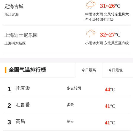
31~26
°C
定海古城
中雨转大雨 北风转东北风六
浙江定海
至七级转四至五级
32~27
°C
上海迪士尼乐园
小雨转大雨 东北风五至六级
上海浦东新区
全国气温排行榜
今日最高
今日最低
1
托克逊
多云转阴
44
°C
2
吐鲁番
多云
41
°C
3
高昌
多云
41
°C