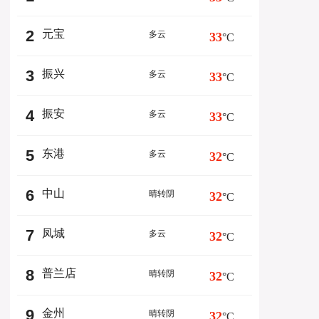
2
元宝
多云
33
°C
3
振兴
多云
33
°C
4
振安
多云
33
°C
5
东港
多云
32
°C
6
中山
晴转阴
32
°C
7
凤城
多云
32
°C
8
普兰店
晴转阴
32
°C
9
金州
晴转阴
32
°C