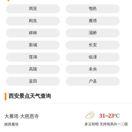
周至
鄠邑
阎良
雁塔
碑林
灞桥
新城
长安
莲湖
临潼
高陵
未央
蓝田
户县
西安景点天气查询
31~23
°C
大雁塔·大慈恩寺
多云转晴 无持续风向一二级
陕西雁塔