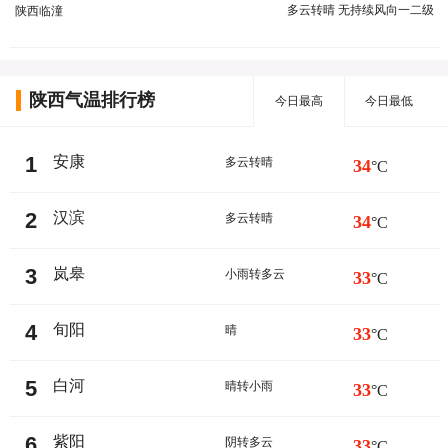
多云转晴 无持续风向一二级
陕西临潼
陕西气温排行榜
今日最高
今日最低
1
安康
多云转晴
34
°C
2
汉滨
多云转晴
34
°C
3
岚皋
小雨转多云
33
°C
4
旬阳
晴
33
°C
5
白河
晴转小雨
33
°C
6
紫阳
阴转多云
33
°C