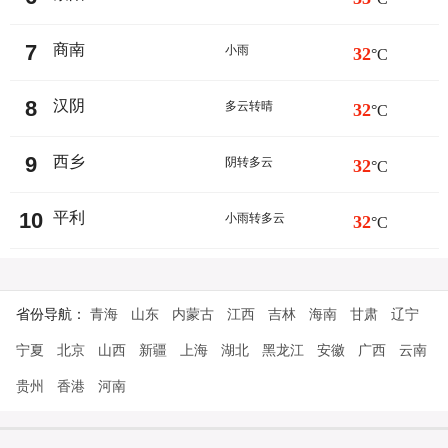
7
商南
小雨
32
°C
8
汉阴
多云转晴
32
°C
9
西乡
阴转多云
32
°C
10
平利
小雨转多云
32
°C
省份导航：
青海
山东
内蒙古
江西
吉林
海南
甘肃
辽宁
宁夏
北京
山西
新疆
上海
湖北
黑龙江
安徽
广西
云南
贵州
香港
河南