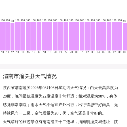
100
100
100
100
100
100
100
100
100
100
100
100
100
100
100
100
100
100
100
100
100
100
98
98
10
11
12
13
14
15
16
17
18
19
20
21
22
23
00
01
02
03
04
05
06
07
08
09
渭南市潼关县天气情况
陕西省渭南潼关2026年08月06日星期四天气情况：白天最高温度为
28度，晚间最低温度为22度温度非常舒适；相对湿度为98%，身体
感觉非常潮湿；雨水天气不适宜户外出行，出行请您带好雨具；无
持续风向一二级，空气质量为20，优，空气还是非常好的。
天气晴好的旅游景点有渭南潼关十二连城，渭南明潼关城遗址，陕