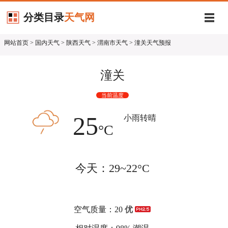
分类目录
天气网
网站首页
>
国内天气
>
陕西天气
>
渭南市天气
> 潼关天气预报
潼关
当前温度
25
小雨转晴
°C
今天：29~22°C
空气质量：20
优