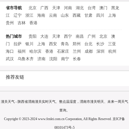
省市导航
北京
广西
天津
河南
湖北
台湾
澳门
黑龙
江
辽宁
浙江
海南
云南
山东
西藏
甘肃
四川
上海
贵州
吉林
香港
热门城市
贵阳
大连
天津
西宁
南昌
广州
北京
澳
门
拉萨
银川
上海
西安
青岛
郑州
台北
长沙
三亚
海口
福州
哈尔滨
香港
石家庄
兰州
成都
深圳
杭州
武汉
乌鲁木齐
济南
沈阳
南宁
长春
推荐友链
潼关天气 - 陕西省渭南潼关实时天气、整点温湿度，渭南市潼关明天、未来一周天气
查询。
Copyright © 2023-2024 www.fenlei.com.cn Corporation, All Rights Reserved.
京ICP备
08101473号-5