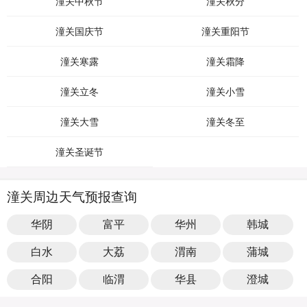
潼关中秋节
潼关秋分
潼关国庆节
潼关重阳节
潼关寒露
潼关霜降
潼关立冬
潼关小雪
潼关大雪
潼关冬至
潼关圣诞节
潼关周边天气预报查询
华阴
富平
华州
韩城
白水
大荔
渭南
蒲城
合阳
临渭
华县
澄城