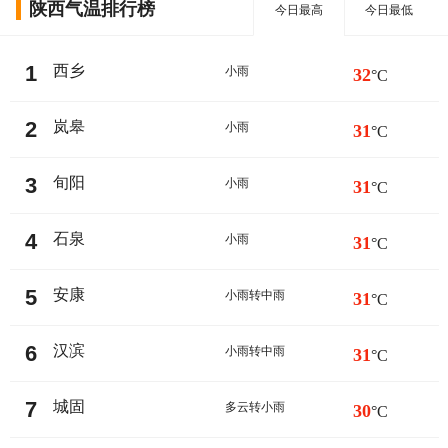
陕西气温排行榜
今日最高
今日最低
1
西乡
小雨
32
°C
2
岚皋
小雨
31
°C
3
旬阳
小雨
31
°C
4
石泉
小雨
31
°C
5
安康
小雨转中雨
31
°C
6
汉滨
小雨转中雨
31
°C
7
城固
多云转小雨
30
°C