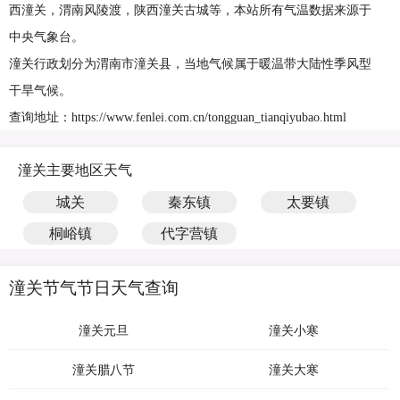
西潼关，渭南风陵渡，陕西潼关古城等，本站所有气温数据来源于
中央气象台。
潼关行政划分为渭南市潼关县，当地气候属于暖温带大陆性季风型
干旱气候。
查询地址：https://www.fenlei.com.cn/tongguan_tianqiyubao.html
潼关主要地区天气
城关
秦东镇
太要镇
桐峪镇
代字营镇
潼关节气节日天气查询
潼关元旦
潼关小寒
潼关腊八节
潼关大寒