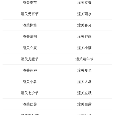
潼关春节
潼关立春
潼关元宵节
潼关雨水
潼关惊蛰
潼关春分
潼关清明
潼关谷雨
潼关立夏
潼关小满
潼关儿童节
潼关端午节
潼关芒种
潼关夏至
潼关小暑
潼关大暑
潼关七夕节
潼关立秋
潼关处暑
潼关白露