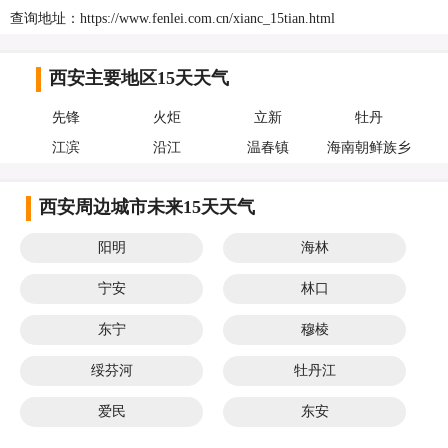
查询地址：https://www.fenlei.com.cn/xianc_15tian.html
西安主要地区15天天气
先锋
火炬
立新
牡丹
江滨
沿江
温春镇
海南朝鲜族乡
西安周边城市未来15天天气
阳明
海林
宁安
林口
东宁
穆棱
绥芬河
牡丹江
爱民
东安