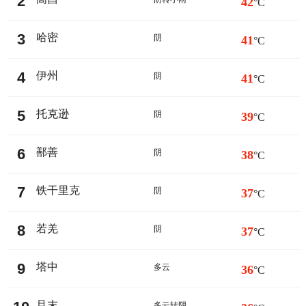
2
42
°C
3
哈密
阴
41
°C
4
伊州
阴
41
°C
5
托克逊
阴
39
°C
6
鄯善
阴
38
°C
7
铁干里克
阴
37
°C
8
若羌
阴
37
°C
9
塔中
多云
36
°C
且末
多云转阴