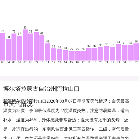
83
76
74
73
73
68
67
58
46
46
44
43
41
39
37
36
34
34
33
30
28
26
25
25
03
04
05
06
07
08
09
10
11
12
13
14
15
16
17
18
19
20
21
22
23
00
01
02
博尔塔拉蒙古自治州阿拉山口
新疆博尔塔拉阿拉山口2026年08月07日星期五天气情况：白天最高
市天气情况
温度为35度，夜间最低温度为22度温度炎热，注意防暑降温，适当
补水；湿度为46%，身体感觉非常舒适；夏天没有太阳的炙烤，还
是非常适宜出行的；东南风转西北风三至四级转一二级，空气质量
为30，优，空气还是非常好的。本站所有气温数据来源于中央气象