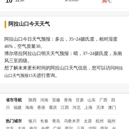
10
36
°C
阿拉山口今天天气
阿拉山口今日天气预报：多云，35~24摄氏度，相对湿度
46%，空气质量30。
博尔塔拉阿拉山口明天天气预报：晴，37~24摄氏度，东南
风三至四级。
想了解未来更长时间的阿拉山口天气信息，您可以访问
阿拉
进行查询。
山口天气预报15天
省市导航
陕西
河南
安徽
青海
甘肃
山东
广西
四
川
福建
海南
香港
重庆
江西
河北
上海
天津
澳门
热门城市
银川
长春
青岛
乌鲁木齐
太原
杭州
福州
北京
大连
南京
合肥
广州
西宁
三亚
沈阳
西安
台