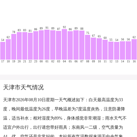
92
91
89
89
89
88
87
86
86
83
83
81
78
75
67
65
62
62
60
56
56
55
54
54
17
18
19
20
21
22
23
00
01
02
03
04
05
06
07
08
09
10
11
12
13
14
15
16
天津市天气情况
天津市2026年08月10日星期一天气概述如下：白天最高温度为33
度，晚间最低温度为26度，早晚温差为7度温度炎热，注意防暑降
温，适当补水；相对湿度为89%，身体感觉非常潮湿；雨水天气不
适宜户外出行，出行请您带好雨具；东南风一二级，空气质量为
44，优，空气还是非常好的。本站所有气温数据来源于中央气象