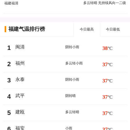
多云转晴 无持续风向一二级
福建福清
福建气温排行榜
今日最高
今日最低
1
闽清
阴转小雨
38
°C
2
福州
多云转小雨
37
°C
3
永泰
阴转小雨
37
°C
4
武平
阴转晴
37
°C
5
建瓯
多云转晴
37
°C
6
福安
小雨
37
°C