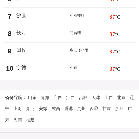
7
沙县
小雨转晴
37
°C
8
长汀
阴转晴
37
°C
9
闽侯
多云转小雨
37
°C
10
宁德
小雨
37
°C
省份导航：
山东
青海
广西
江西
吉林
天津
山西
北京
辽
宁
上海
湖北
安徽
陕西
香港
贵州
西藏
甘肃
浙江
广
东
湖南
福建