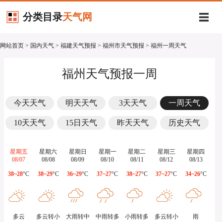
分类目录
天气网
网站首页
>
国内天气
>
福建天气预报
>
福州市天气预报
> 福州一周天气
福州天气预报一周
今天天气
明天天气
3天天气
一周天气
10天天气
15日天气
昨天天气
历史天气
星期五
星期六
星期日
星期一
星期二
星期三
星期四
08/07
08/08
08/09
08/10
08/11
08/12
08/13
38~28
°C
38~29
°C
36~29
°C
37~27
°C
38~27
°C
37~27
°C
34~26
°C
多云
多云转小
大雨转中
中雨转多
小雨转多
多云转小
雨