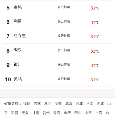
5
金凤
多云转晴
31
°C
6
利通
多云转晴
31
°C
7
红寺堡
多云转晴
31
°C
8
陶乐
多云转晴
31
°C
9
银川
多云转晴
31
°C
10
灵武
多云转晴
31
°C
省份导航：
福建
吉林
澳门
安徽
北京
河北
河南
湖北
山
东
新疆
宁夏
甘肃
贵州
青海
重庆
四川
山西
上海
台