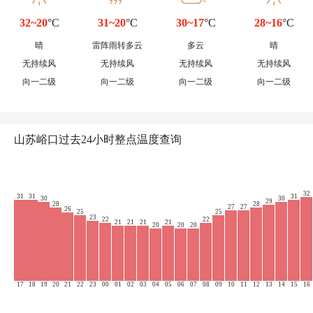
32~20
°C
31~20
°C
30~17
°C
28~16
°C
晴
雷阵雨转多云
多云
晴
无持续风
无持续风
无持续风
无持续风
向一二级
向一二级
向一二级
向一二级
山苏峪口过去24小时整点温度查询
32
31
31
31
30
30
29
28
28
27
27
26
25
25
23
22
22
21
21
21
21
20
20
20
17
18
19
20
21
22
23
00
01
02
03
04
05
06
07
08
09
10
11
12
13
14
15
16