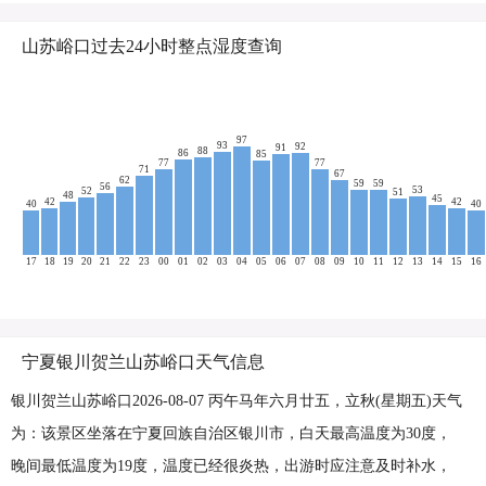
山苏峪口过去24小时整点湿度查询
97
93
92
91
88
86
85
77
77
71
67
62
59
59
56
53
52
51
48
45
42
42
40
40
17
18
19
20
21
22
23
00
01
02
03
04
05
06
07
08
09
10
11
12
13
14
15
16
宁夏银川贺兰山苏峪口天气信息
银川贺兰山苏峪口2026-08-07 丙午马年六月廿五，立秋(星期五)天气
为：该景区坐落在宁夏回族自治区银川市，白天最高温度为30度，
晚间最低温度为19度，温度已经很炎热，出游时应注意及时补水，