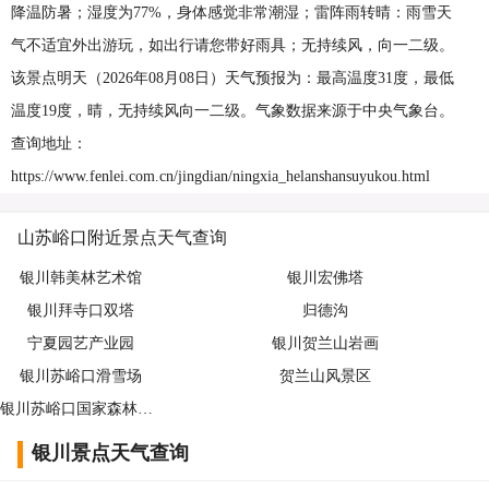
降温防暑；湿度为77%，身体感觉非常潮湿；雷阵雨转晴：雨雪天
气不适宜外出游玩，如出行请您带好雨具；无持续风，向一二级。
该景点明天（2026年08月08日）天气预报为：最高温度31度，最低
温度19度，晴，无持续风向一二级。气象数据来源于中央气象台。
查询地址：
https://www.fenlei.com.cn/jingdian/ningxia_helanshansuyukou.html
山苏峪口附近景点天气查询
银川韩美林艺术馆
银川宏佛塔
银川拜寺口双塔
归德沟
宁夏园艺产业园
银川贺兰山岩画
银川苏峪口滑雪场
贺兰山风景区
银川苏峪口国家森林公园
银川景点天气查询