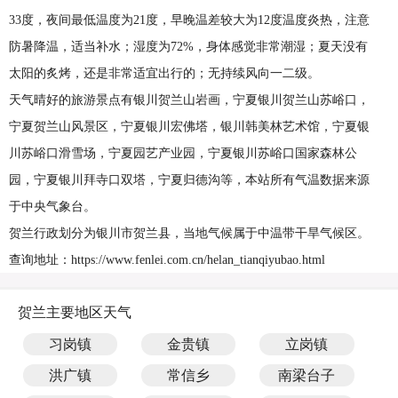
33度，夜间最低温度为21度，早晚温差较大为12度温度炎热，注意
防暑降温，适当补水；湿度为72%，身体感觉非常潮湿；夏天没有
太阳的炙烤，还是非常适宜出行的；无持续风向一二级。
天气晴好的旅游景点有银川贺兰山岩画，宁夏银川贺兰山苏峪口，
宁夏贺兰山风景区，宁夏银川宏佛塔，银川韩美林艺术馆，宁夏银
川苏峪口滑雪场，宁夏园艺产业园，宁夏银川苏峪口国家森林公
园，宁夏银川拜寺口双塔，宁夏归德沟等，本站所有气温数据来源
于中央气象台。
贺兰行政划分为银川市贺兰县，当地气候属于中温带干旱气候区。
查询地址：https://www.fenlei.com.cn/helan_tianqiyubao.html
贺兰主要地区天气
习岗镇
金贵镇
立岗镇
洪广镇
常信乡
南梁台子