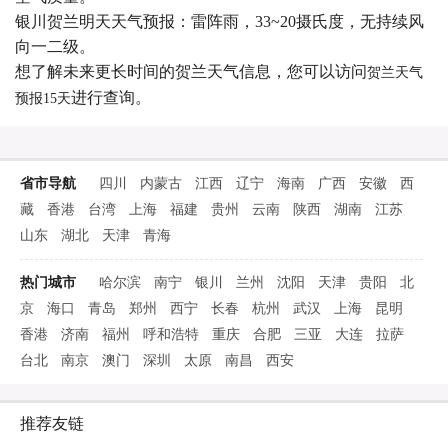
银川贺兰明天天气预报：雷阵雨，33~20摄氏度，无持续风
向一二级。
想了解未来更长时间的贺兰天气信息，您可以访问
贺兰天气
进行查询。
预报15天
省市导航
四川
内蒙古
江西
辽宁
海南
广西
安徽
西
藏
香港
台湾
上海
福建
贵州
云南
陕西
湖南
江苏
山东
湖北
天津
青海
热门城市
哈尔滨
南宁
银川
兰州
沈阳
天津
贵阳
北
京
海口
青岛
郑州
西宁
长春
杭州
武汉
上海
昆明
香港
济南
福州
呼和浩特
重庆
合肥
三亚
大连
拉萨
台北
南京
澳门
深圳
太原
南昌
西安
推荐友链