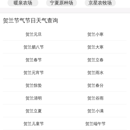
暖泉农场
宁夏原种场
京星农牧场
贺兰节气节日天气查询
贺兰元旦
贺兰小寒
贺兰腊八节
贺兰大寒
贺兰春节
贺兰立春
贺兰元宵节
贺兰雨水
贺兰惊蛰
贺兰春分
贺兰清明
贺兰谷雨
贺兰立夏
贺兰小满
贺兰儿童节
贺兰端午节