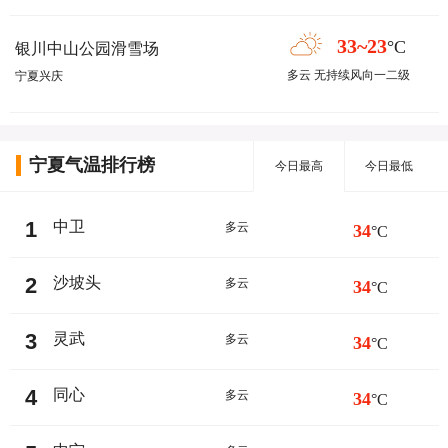
33~23
°C
银川中山公园滑雪场
多云 无持续风向一二级
宁夏兴庆
宁夏气温排行榜
今日最高
今日最低
1
中卫
多云
34
°C
2
沙坡头
多云
34
°C
3
灵武
多云
34
°C
4
同心
多云
34
°C