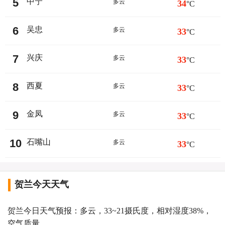
5
中宁
多云
34
°C
6
吴忠
多云
33
°C
7
兴庆
多云
33
°C
8
西夏
多云
33
°C
9
金凤
多云
33
°C
10
石嘴山
多云
33
°C
贺兰今天天气
贺兰今日天气预报：多云，33~21摄氏度，相对湿度38%，
空气质量。