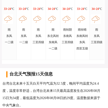
33~24
°C
33~24
°C
33~24
°C
34~24
°C
34~24
°C
33~24
°C
34~24
°C
雨
雨
雨
雨
雨转阴
雨转晴
雨
东风
东风
东风
东北风转
东南风
东南风转
东风
一二级
一二级
三至四级
东南风
三至四级
东风
三至四级
一二级
四至五级
台北天气预报15天信息
台湾台北未来十五天白天平均气温为32.5度，晚间平均温度为24.4
度，温度非常舒适，台湾台北未来15天最高温度发生在2026年08月
15日为34度，最低温度为2026年08月08日的29度。温度数据来源于
中央气象台。