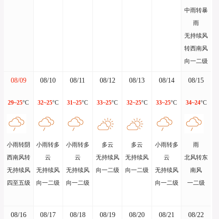
中雨转暴
雨
无持续风
转西南风
向一二级
08/09
08/10
08/11
08/12
08/13
08/14
08/15
29~25
°C
32~25
°C
31~25
°C
33~25
°C
32~25
°C
33~25
°C
34~24
°C
小雨转阴
小雨转多
小雨转多
多云
多云
小雨转多
雨
西南风转
云
云
无持续风
无持续风
云
北风转东
无持续风
无持续风
无持续风
向一二级
向一二级
无持续风
南风
四至五级
向一二级
向一二级
向一二级
一二级
08/16
08/17
08/18
08/19
08/20
08/21
08/22