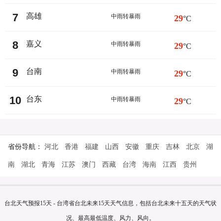
7
高雄
中雨转暴雨
29
°C
8
嘉义
中雨转暴雨
29
°C
9
台南
中雨转暴雨
29
°C
10
台东
中雨转暴雨
29
°C
省份导航：
河北
香港
福建
山西
安徽
重庆
吉林
北京
湖
南
湖北
青海
江苏
澳门
西藏
台湾
海南
江西
贵州
台北天气预报15天 - 台湾省台北未来15天天气信息，包括台北未来十五天的天气状
况、最高最低温度、风力、风向。