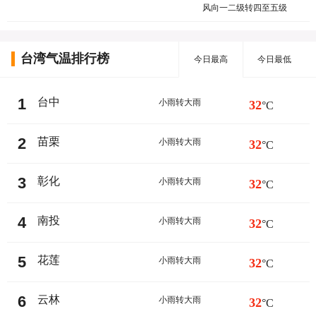
风向一二级转四至五级
台湾气温排行榜
今日最高
今日最低
1
台中
小雨转大雨
32
°C
2
苗栗
小雨转大雨
32
°C
3
彰化
小雨转大雨
32
°C
4
南投
小雨转大雨
32
°C
5
花莲
小雨转大雨
32
°C
6
云林
小雨转大雨
32
°C