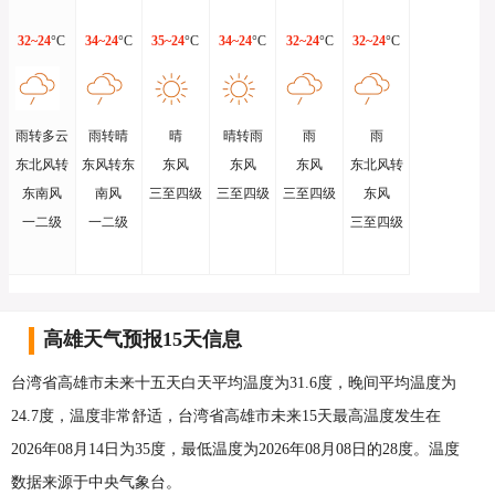
32~24
°C
34~24
°C
35~24
°C
34~24
°C
32~24
°C
32~24
°C
雨转多云
雨转晴
晴
晴转雨
雨
雨
东北风转
东风转东
东风
东风
东风
东北风转
东南风
南风
三至四级
三至四级
三至四级
东风
一二级
一二级
三至四级
高雄天气预报15天信息
台湾省高雄市未来十五天白天平均温度为31.6度，晚间平均温度为
24.7度，温度非常舒适，台湾省高雄市未来15天最高温度发生在
2026年08月14日为35度，最低温度为2026年08月08日的28度。温度
数据来源于中央气象台。