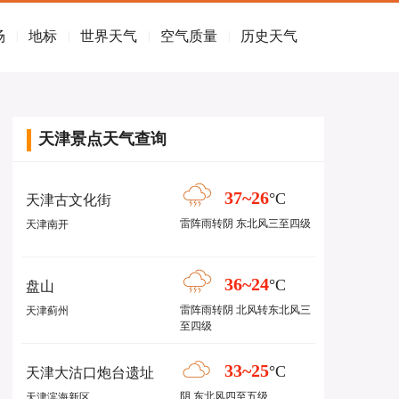
场
地标
世界天气
空气质量
历史天气
|
|
|
|
天津景点天气查询
37~26
°C
天津古文化街
雷阵雨转阴 东北风三至四级
天津南开
36~24
°C
盘山
雷阵雨转阴 北风转东北风三
天津蓟州
至四级
33~25
°C
天津大沽口炮台遗址
阴 东北风四至五级
天津滨海新区