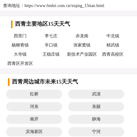
查询地址：https://www.fenlei.com.cn/xiqing_15tian.html
西青主要地区15天天气
西营门
李七庄
赤龙南
中北镇
杨柳青镇
辛口镇
张家窝镇
精武镇
大寺镇
王稳庄镇
新技术产业园区
西青高校区
西青区开发区
西青周边城市未来15天天气
红桥
武清
河东
东丽
南开
静海
滨海新区
宁河