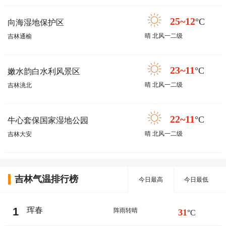
25~12
°C
向海湿地保护区
晴 北风一二级
吉林通榆
23~11
°C
嫩水韵白水利风景区
晴 北风一二级
吉林洮北
22~11
°C
牛心套保国家湿地公园
晴 北风一二级
吉林大安
吉林气温排行榜
今日最高
今日最低
1
珲春
阵雨转晴
31
°C