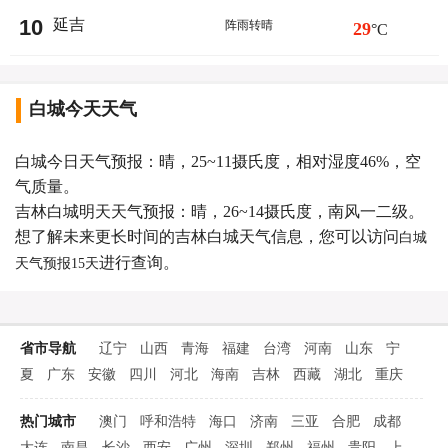
10
延吉
阵雨转晴
29
°C
白城今天天气
白城今日天气预报：晴，25~11摄氏度，相对湿度46%，空
气质量。
吉林白城明天天气预报：晴，26~14摄氏度，南风一二级。
想了解未来更长时间的吉林白城天气信息，您可以访问
白城
进行查询。
天气预报15天
省市导航
辽宁
山西
青海
福建
台湾
河南
山东
宁
夏
广东
安徽
四川
河北
海南
吉林
西藏
湖北
重庆
热门城市
澳门
呼和浩特
海口
济南
三亚
合肥
成都
大连
南昌
长沙
西安
广州
深圳
郑州
福州
贵阳
上