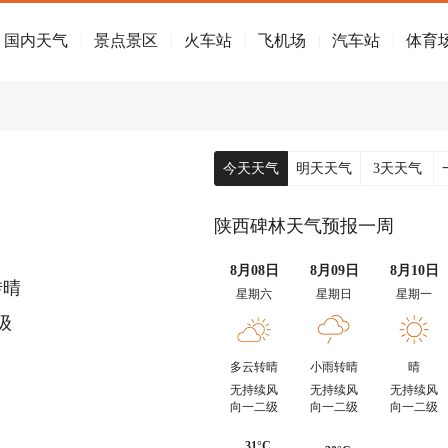
国内天气
景点景区
火车站
飞机场
汽车站
体育
|
|
|
|
|
今天天气
明天天气
3天天气
陕西碑林天气预报一周
8月08日
8月09日
8月10日
转晴
星期六
星期日
星期一
级
多云转晴
小雨转晴
晴
无持续风
无持续风
无持续风
向一二级
向一二级
向一二级
31°C