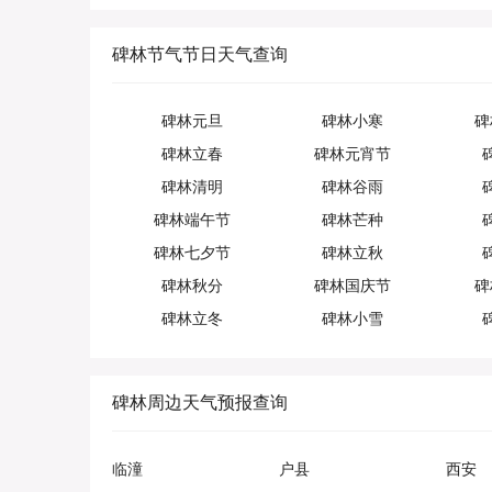
碑林节气节日天气查询
碑林元旦
碑林小寒
碑
碑林立春
碑林元宵节
碑林清明
碑林谷雨
碑林端午节
碑林芒种
碑林七夕节
碑林立秋
碑林秋分
碑林国庆节
碑
碑林立冬
碑林小雪
碑林周边天气预报查询
临潼
户县
西安