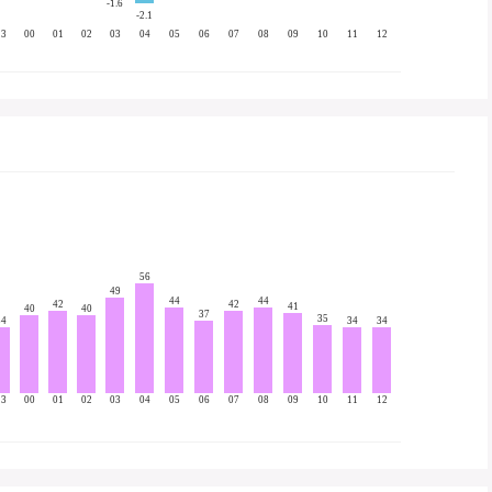
-1.6
-2.1
23
00
01
02
03
04
05
06
07
08
09
10
11
12
56
49
44
44
42
42
41
40
40
37
35
34
34
34
23
00
01
02
03
04
05
06
07
08
09
10
11
12