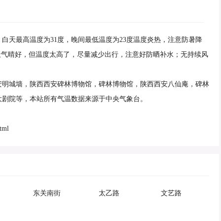
下：白天最高温度为31度，晚间最低温度为23度温度炎热，注意防暑降
天气晴好，但温度太高了，尽量减少出行，注意好防晒补水；无持续风
安明城墙，陕西西安碑林博物馆，碑林博物馆，陕西西安八仙庵，碑林
大剧院等，本站所有气温数据来源于中央气象台。
tml
东关南街
太乙路
文艺路