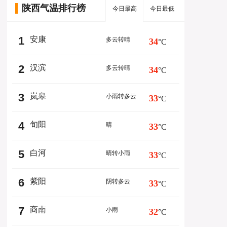
陕西气温排行榜
今日最高
今日最低
1
安康
多云转晴
34
°C
2
汉滨
多云转晴
34
°C
3
岚皋
小雨转多云
33
°C
4
旬阳
晴
33
°C
5
白河
晴转小雨
33
°C
6
紫阳
阴转多云
33
°C
7
商南
小雨
32
°C