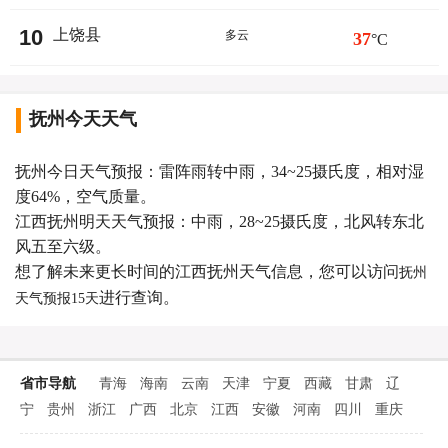
10
上饶县
多云
37
°C
抚州今天天气
抚州今日天气预报：雷阵雨转中雨，34~25摄氏度，相对湿
度64%，空气质量。
江西抚州明天天气预报：中雨，28~25摄氏度，北风转东北
风五至六级。
想了解未来更长时间的江西抚州天气信息，您可以访问
抚州
进行查询。
天气预报15天
省市导航
青海
海南
云南
天津
宁夏
西藏
甘肃
辽
宁
贵州
浙江
广西
北京
江西
安徽
河南
四川
重庆