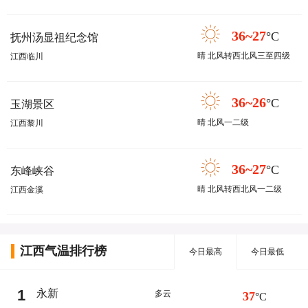
36~27
°C
抚州汤显祖纪念馆
晴 北风转西北风三至四级
江西临川
36~26
°C
玉湖景区
晴 北风一二级
江西黎川
36~27
°C
东峰峡谷
晴 北风转西北风一二级
江西金溪
江西气温排行榜
今日最高
今日最低
1
永新
多云
37
°C