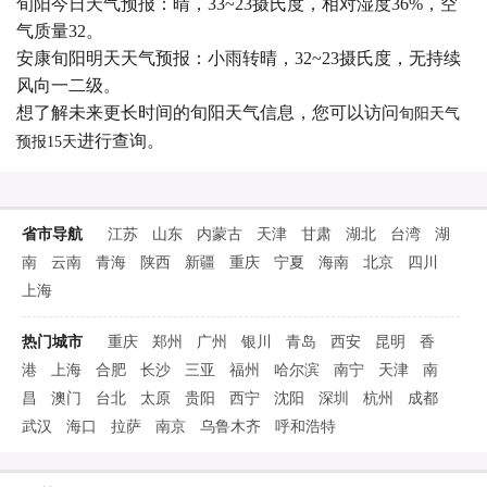
旬阳今日天气预报：晴，33~23摄氏度，相对湿度36%，空
气质量32。
安康旬阳明天天气预报：小雨转晴，32~23摄氏度，无持续
风向一二级。
想了解未来更长时间的旬阳天气信息，您可以访问
旬阳天气
进行查询。
预报15天
省市导航
江苏
山东
内蒙古
天津
甘肃
湖北
台湾
湖
南
云南
青海
陕西
新疆
重庆
宁夏
海南
北京
四川
上海
热门城市
重庆
郑州
广州
银川
青岛
西安
昆明
香
港
上海
合肥
长沙
三亚
福州
哈尔滨
南宁
天津
南
昌
澳门
台北
太原
贵阳
西宁
沈阳
深圳
杭州
成都
武汉
海口
拉萨
南京
乌鲁木齐
呼和浩特