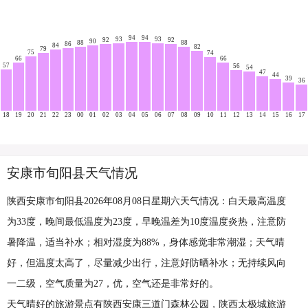
94
94
93
93
92
92
90
88
88
86
84
82
79
75
74
66
66
57
56
54
47
44
39
36
18
19
20
21
22
23
00
01
02
03
04
05
06
07
08
09
10
11
12
13
14
15
16
17
安康市旬阳县天气情况
陕西安康市旬阳县2026年08月08日星期六天气情况：白天最高温度
为33度，晚间最低温度为23度，早晚温差为10度温度炎热，注意防
暑降温，适当补水；相对湿度为88%，身体感觉非常潮湿；天气晴
好，但温度太高了，尽量减少出行，注意好防晒补水；无持续风向
一二级，空气质量为27，优，空气还是非常好的。
天气晴好的旅游景点有陕西安康三道门森林公园，陕西太极城旅游