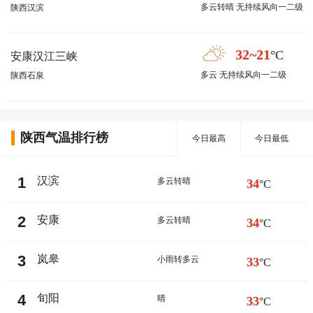
多云转晴 无持续风向一二级
陕西汉滨
32~21
°C
安康汉江三峡
多云 无持续风向一二级
陕西石泉
陕西气温排行榜
今日最高
今日最低
1
汉滨
多云转晴
34
°C
2
安康
多云转晴
34
°C
3
岚皋
小雨转多云
33
°C
4
旬阳
晴
33
°C