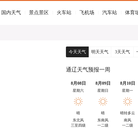
国内天气
景点景区
火车站
飞机场
汽车站
体育
|
|
|
|
|
今天天气
明天天气
3天天气
通辽天气预报一周
8月08日
8月09日
8月10日
星期六
星期日
星期一
晴
晴
晴转多云
东北风
东南风
南风
三至四级
一二级
一二级