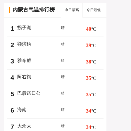
内蒙古气温排行榜
今日最高
今日最低
1
拐子湖
晴
40
°C
2
额济纳
晴
39
°C
3
雅布赖
晴
38
°C
4
阿右旗
晴
35
°C
5
巴彦诺日公
晴
35
°C
6
海南
晴
34
°C
7
大佘太
晴
34
°C