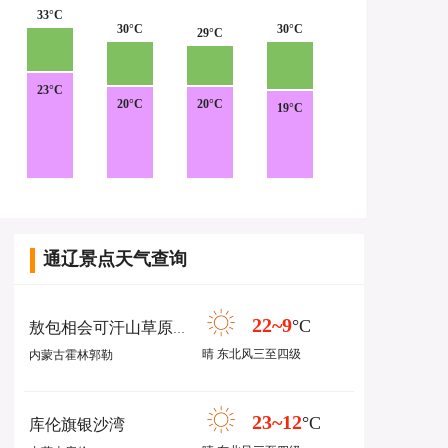
33°C
30°C
30°C
29°C
23°C
20°C
20°C
19°C
通辽景点天气查询
22~9
°C
敖包相会可汗山草原旅游区
晴 东北风三至四级
内蒙古霍林郭勒
23~12
°C
库伦旗银沙湾