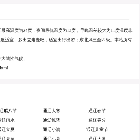
白天最高温度为24度，夜间最低温度为13度，早晚温差较大为11度温度非
温度适宜，多出去走走吧，适宜出行出游；东北风三至四级。本站所有
带大陆性气候。
html
辽腊八节
通辽大寒
通辽春节
通辽雨水
通辽惊蛰
通辽春分
通辽立夏
通辽小满
通辽儿童节
通辽夏至
通辽小暑
通辽大暑