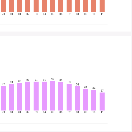
23
00
01
02
03
04
05
06
07
08
09
10
11
92
91
91
91
89
86
83
83
77
76
67
64
57
23
00
01
02
03
04
05
06
07
08
09
10
11