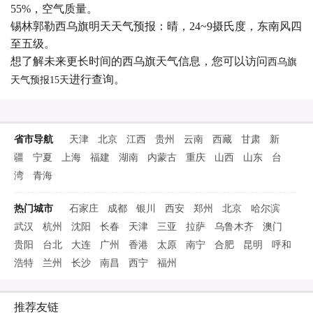
55%，空气质量。
锡林郭勒西乌旗明天天气预报：晴，24~9摄氏度，东南风四
至五级。
想了解未来更长时间的西乌旗天气信息，您可以访问
西乌旗
进行查询。
天气预报15天
省市导航
天津
北京
江西
贵州
云南
西藏
甘肃
新
疆
宁夏
上海
福建
湖南
内蒙古
重庆
山西
山东
台
湾
青海
热门城市
石家庄
成都
银川
西安
郑州
北京
哈尔滨
武汉
杭州
沈阳
长春
天津
三亚
拉萨
乌鲁木齐
澳门
贵阳
台北
大连
广州
香港
太原
南宁
合肥
昆明
呼和
浩特
兰州
长沙
南昌
西宁
福州
推荐友链