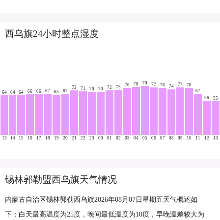
西乌旗24小时整点湿度
79
78
77
77
76
76
76
74
73
72
72
71
70
70
67
67
67
66
66
65
64
64
64
56
55
13
14
15
16
17
18
19
20
21
22
23
00
01
02
03
04
05
06
07
08
09
10
11
12
13
锡林郭勒盟西乌旗天气情况
内蒙古自治区锡林郭勒西乌旗2026年08月07日星期五天气概述如
下：白天最高温度为25度，晚间最低温度为10度，早晚温差较大为