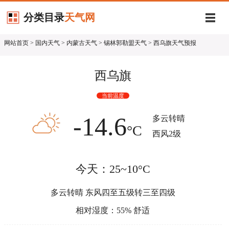
分类目录
天气网
网站首页
>
国内天气
>
内蒙古天气
>
锡林郭勒盟天气
> 西乌旗天气预报
西乌旗
当前温度
-14.6
多云转晴
°C
西风2级
今天：25~10°C
多云转晴 东风四至五级转三至四级
相对湿度：55% 舒适