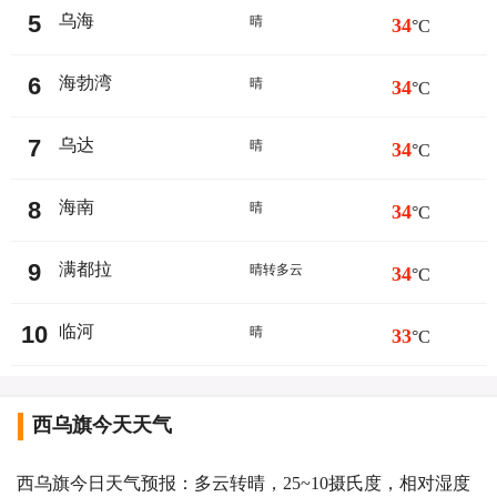
5
乌海
晴
34
°C
6
海勃湾
晴
34
°C
7
乌达
晴
34
°C
8
海南
晴
34
°C
9
满都拉
晴转多云
34
°C
10
临河
晴
33
°C
西乌旗今天天气
西乌旗今日天气预报：多云转晴，25~10摄氏度，相对湿度