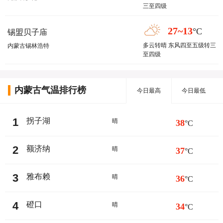
三至四级
27~13
°C
锡盟贝子庙
多云转晴 东风四至五级转三
内蒙古锡林浩特
至四级
内蒙古气温排行榜
今日最高
今日最低
1
拐子湖
晴
38
°C
2
额济纳
晴
37
°C
3
雅布赖
晴
36
°C
4
磴口
晴
34
°C