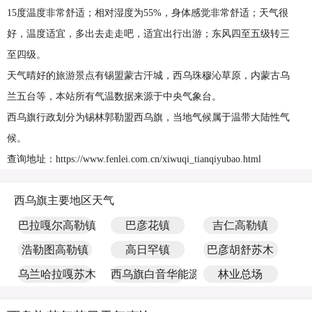
15度温度非常舒适；相对湿度为55%，身体感觉非常舒适；天气很
好，温度适宜，多出去走走吧，适宜出行出游；东风四至五级转三
至四级。
天气晴好的旅游景点有锡盟蒙古汗城，西乌珠穆沁草原，内蒙古乌
兰五台等，本站所有气温数据来源于中央气象台。
西乌旗行政划分为锡林郭勒盟西乌旗，当地气候属于温带大陆性气
候。
查询地址：https://www.fenlei.com.cn/xiwuqi_tianqiyubao.html
西乌旗主要地区天气
巴拉嘎尔高勒镇
巴彦花镇
吉仁高勒镇
浩勒图高勒镇
高日罕镇
巴彦胡舒苏木
乌兰哈拉嘎苏木
西乌旗白音华能源化工园区
林业总场