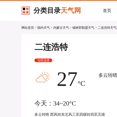
分类目录
天气网
首页
|
网站首页
>
国内天气
>
内蒙古天气
>
锡林郭勒盟天气
> 二连浩特天
二连浩特
当前温度
27
多云转
°C
今天：34~20°C
多云转晴 西风转东北风三至四级转四至五级