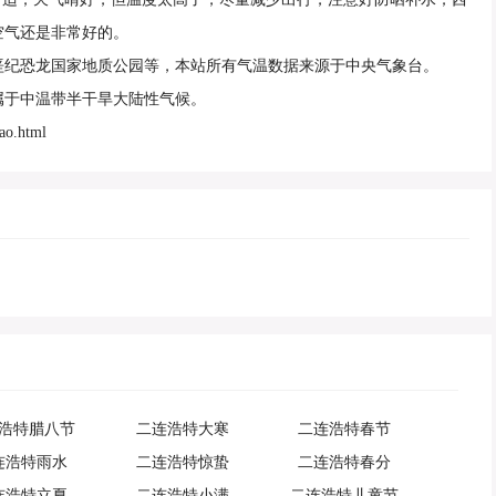
空气还是非常好的。
垩纪恐龙国家地质公园等，本站所有气温数据来源于中央气象台。
属于中温带半干旱大陆性气候。
ao.html
浩特腊八节
二连浩特大寒
二连浩特春节
连浩特雨水
二连浩特惊蛰
二连浩特春分
连浩特立夏
二连浩特小满
二连浩特儿童节