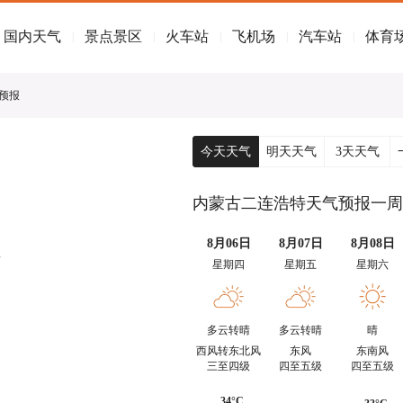
国内天气
景点景区
火车站
飞机场
汽车站
体育
|
|
|
|
|
气预报
今天天气
明天天气
3天天气
内蒙古二连浩特天气预报一周
8月06日
8月07日
8月08日
晴
星期四
星期五
星期六
多云转晴
多云转晴
晴
西风转东北风
东风
东南风
三至四级
四至五级
四至五级
34°C