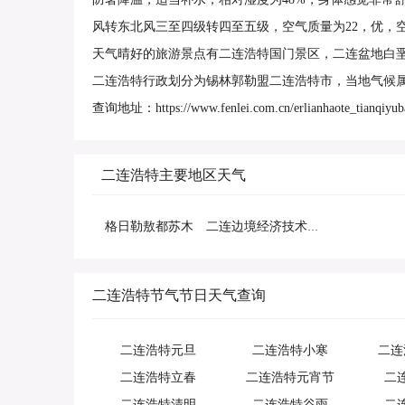
风转东北风三至四级转四至五级，空气质量为22，优，
天气晴好的旅游景点有二连浩特国门景区，二连盆地白
二连浩特行政划分为锡林郭勒盟二连浩特市，当地气候
查询地址：https://www.fenlei.com.cn/erlianhaote_tianqiyub
二连浩特主要地区天气
格日勒敖都苏木
二连边境经济技术合作区
二连浩特节气节日天气查询
二连浩特元旦
二连浩特小寒
二连
二连浩特立春
二连浩特元宵节
二
二连浩特清明
二连浩特谷雨
二