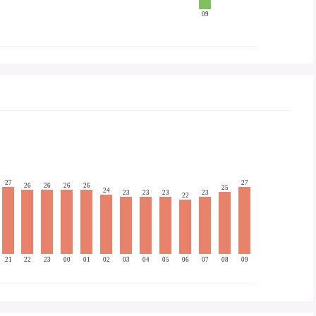
09
27
27
26
26
26
26
25
24
23
23
23
23
22
21
22
23
00
01
02
03
04
05
06
07
08
09