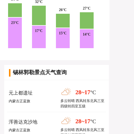
32°C
27°C
26°C
23°C
17°C
15°C
14°C
锡林郭勒景点天气查询
28~17
°C
元上都遗址
多云转晴 西风转东北风三至
内蒙古正蓝旗
四级转四至五级
28~17
°C
浑善达克沙地
多云转晴 西风转东北风三至
内蒙古正蓝旗