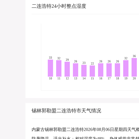
二连浩特24小时整点湿度
36
33
32
32
29
26
26
26
26
23
22
10
11
12
13
14
15
16
17
18
19
20
锡林郭勒盟二连浩特市天气情况
内蒙古锡林郭勒盟二连浩特2026年08月06日星期四天
防暑降温，适当补水；相对湿度为48%，身体感觉非常