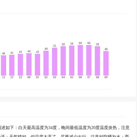
60
60
59
58
58
55
49
48
44
43
43
41
40
21
22
23
00
01
02
03
04
05
06
07
08
09
气概述如下：白天最高温度为34度，晚间最低温度为20度温度炎热，注意
舒适；天气晴好，但温度太高了，尽量减少出行，注意好防晒补水；西