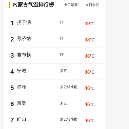
内蒙古气温排行榜
今日最高
今日最低
1
拐子湖
晴
39
°C
2
额济纳
晴
38
°C
3
雅布赖
晴
36
°C
4
宁城
多云
36
°C
5
赤峰
多云转小雨
36
°C
6
奈曼
多云
36
°C
7
红山
多云转小雨
36
°C