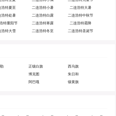
连浩特夏至
二连浩特小暑
二连浩特大暑
连浩特处暑
二连浩特白露
二连浩特中秋节
浩特重阳节
二连浩特寒露
二连浩特霜降
连浩特大雪
二连浩特冬至
二连浩特圣诞节
勒
正镶白旗
西乌旗
博克图
朱日和
阿巴嘎
镶黄旗