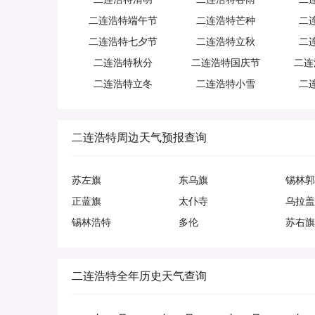
二连浩特端午节
二连浩特芒种
二
二连浩特七夕节
二连浩特立秋
二
二连浩特秋分
二连浩特国庆节
二连
二连浩特立冬
二连浩特小雪
二
二连浩特周边天气预报查询
苏左旗
东乌旗
锡林郭
正蓝旗
太仆寺
乌拉盖
锡林浩特
多伦
苏右旗
二连浩特全年历史天气查询