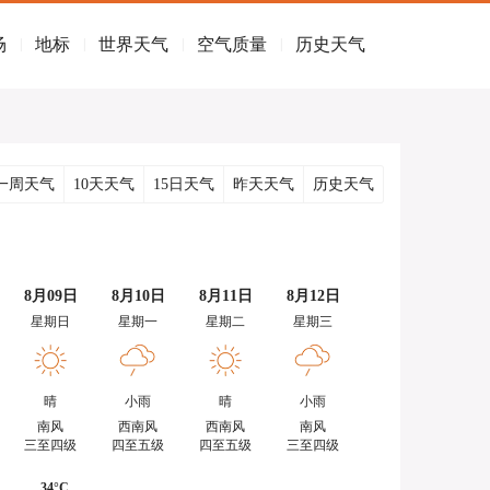
场
地标
世界天气
空气质量
历史天气
|
|
|
|
一周天气
10天天气
15日天气
昨天天气
历史天气
8月09日
8月10日
8月11日
8月12日
星期日
星期一
星期二
星期三
晴
小雨
晴
小雨
南风
西南风
西南风
南风
三至四级
四至五级
四至五级
三至四级
34°C