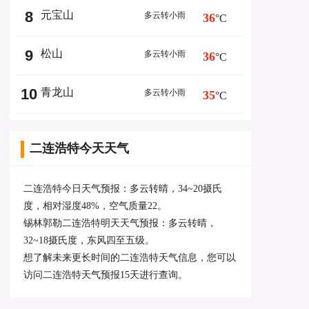
8
元宝山
多云转小雨
36
°C
9
松山
多云转小雨
36
°C
10
青龙山
多云转小雨
35
°C
二连浩特今天天气
二连浩特今日天气预报：多云转晴，34~20摄氏
度，相对湿度48%，空气质量22。
锡林郭勒二连浩特明天天气预报：多云转晴，
32~18摄氏度，东风四至五级。
想了解未来更长时间的二连浩特天气信息，您可以
访问
二连浩特天气预报15天
进行查询。