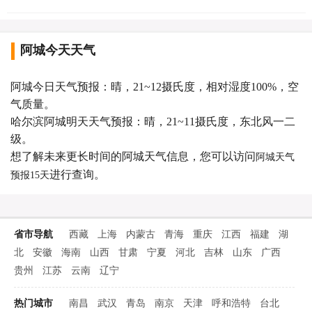
阿城今天天气
阿城今日天气预报：晴，21~12摄氏度，相对湿度100%，空
气质量。
哈尔滨阿城明天天气预报：晴，21~11摄氏度，东北风一二
级。
想了解未来更长时间的阿城天气信息，您可以访问
阿城天气
进行查询。
预报15天
省市导航
西藏
上海
内蒙古
青海
重庆
江西
福建
湖
北
安徽
海南
山西
甘肃
宁夏
河北
吉林
山东
广西
贵州
江苏
云南
辽宁
热门城市
南昌
武汉
青岛
南京
天津
呼和浩特
台北