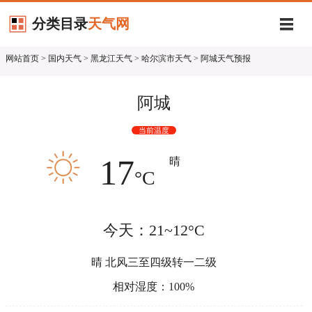
分类目录
天气网
网站首页
>
国内天气
>
黑龙江天气
>
哈尔滨市天气
> 阿城天气预报
阿城
当前温度
17
晴
°C
今天：21~12°C
晴 北风三至四级转一二级
相对湿度：100%