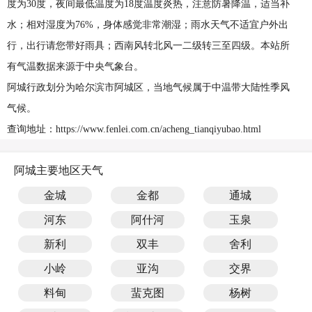
度为30度，夜间最低温度为18度温度炎热，注意防暑降温，适当补
水；相对湿度为76%，身体感觉非常潮湿；雨水天气不适宜户外出
行，出行请您带好雨具；西南风转北风一二级转三至四级。本站所
有气温数据来源于中央气象台。
阿城行政划分为哈尔滨市阿城区，当地气候属于中温带大陆性季风
气候。
查询地址：https://www.fenlei.com.cn/acheng_tianqiyubao.html
阿城主要地区天气
金城
金都
通城
河东
阿什河
玉泉
新利
双丰
舍利
小岭
亚沟
交界
料甸
蜚克图
杨树