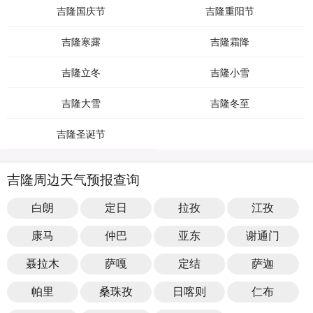
吉隆国庆节
吉隆重阳节
吉隆寒露
吉隆霜降
吉隆立冬
吉隆小雪
吉隆大雪
吉隆冬至
吉隆圣诞节
吉隆周边天气预报查询
白朗
定日
拉孜
江孜
康马
仲巴
亚东
谢通门
聂拉木
萨嘎
定结
萨迦
帕里
桑珠孜
日喀则
仁布