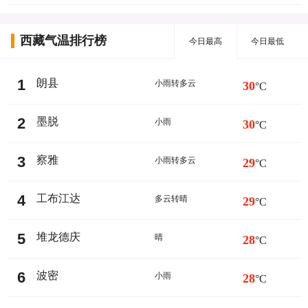
西藏气温排行榜
今日最高
今日最低
1
朗县
小雨转多云
30
°C
2
墨脱
小雨
30
°C
3
察雅
小雨转多云
29
°C
4
工布江达
多云转晴
29
°C
5
堆龙德庆
晴
28
°C
6
波密
小雨
28
°C