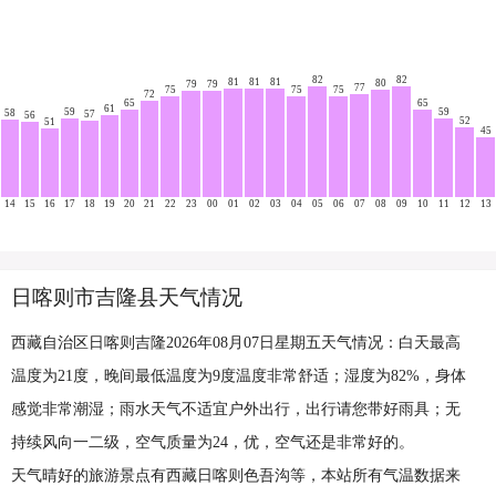
82
82
81
81
81
80
79
79
77
75
75
75
72
65
65
61
59
59
58
57
56
52
51
45
14
15
16
17
18
19
20
21
22
23
00
01
02
03
04
05
06
07
08
09
10
11
12
13
日喀则市吉隆县天气情况
西藏自治区日喀则吉隆2026年08月07日星期五天气情况：白天最高
温度为21度，晚间最低温度为9度温度非常舒适；湿度为82%，身体
感觉非常潮湿；雨水天气不适宜户外出行，出行请您带好雨具；无
持续风向一二级，空气质量为24，优，空气还是非常好的。
天气晴好的旅游景点有西藏日喀则色吾沟等，本站所有气温数据来