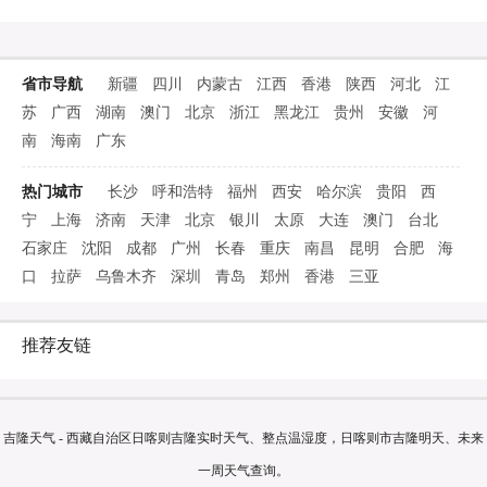
省市导航
新疆
四川
内蒙古
江西
香港
陕西
河北
江
苏
广西
湖南
澳门
北京
浙江
黑龙江
贵州
安徽
河
南
海南
广东
热门城市
长沙
呼和浩特
福州
西安
哈尔滨
贵阳
西
宁
上海
济南
天津
北京
银川
太原
大连
澳门
台北
石家庄
沈阳
成都
广州
长春
重庆
南昌
昆明
合肥
海
口
拉萨
乌鲁木齐
深圳
青岛
郑州
香港
三亚
推荐友链
吉隆天气 - 西藏自治区日喀则吉隆实时天气、整点温湿度，日喀则市吉隆明天、未来
一周天气查询。