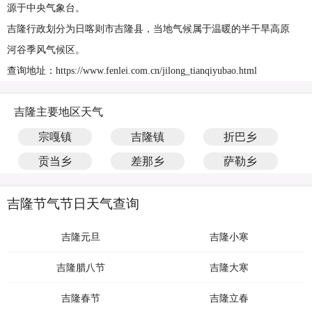
源于中央气象台。
吉隆行政划分为日喀则市吉隆县，当地气候属于温暖的半干旱高原
河谷季风气候区。
查询地址：https://www.fenlei.com.cn/jilong_tianqiyubao.html
吉隆主要地区天气
宗嘎镇
吉隆镇
折巴乡
贡当乡
差那乡
萨勒乡
吉隆节气节日天气查询
吉隆元旦
吉隆小寒
吉隆腊八节
吉隆大寒
吉隆春节
吉隆立春