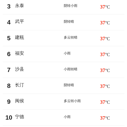
3
永泰
阴转小雨
37
°C
4
武平
阴转晴
37
°C
5
建瓯
多云转晴
37
°C
6
福安
小雨
37
°C
7
沙县
小雨转晴
37
°C
8
长汀
阴转晴
37
°C
9
闽侯
多云转小雨
37
°C
10
宁德
小雨
37
°C