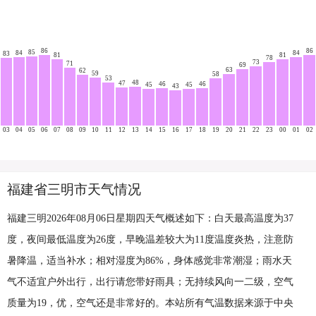
86
86
85
84
84
83
81
81
78
73
71
69
63
62
59
58
53
48
47
46
46
45
45
43
03
04
05
06
07
08
09
10
11
12
13
14
15
16
17
18
19
20
21
22
23
00
01
02
福建省三明市天气情况
福建三明2026年08月06日星期四天气概述如下：白天最高温度为37
度，夜间最低温度为26度，早晚温差较大为11度温度炎热，注意防
暑降温，适当补水；相对湿度为86%，身体感觉非常潮湿；雨水天
气不适宜户外出行，出行请您带好雨具；无持续风向一二级，空气
质量为19，优，空气还是非常好的。本站所有气温数据来源于中央