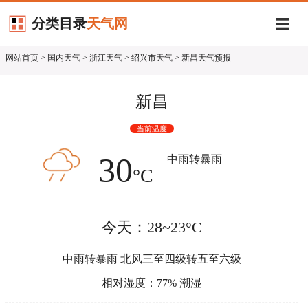
分类目录
天气网
网站首页
>
国内天气
>
浙江天气
>
绍兴市天气
> 新昌天气预报
新昌
当前温度
30
中雨转暴雨
°C
今天：28~23°C
中雨转暴雨 北风三至四级转五至六级
相对湿度：77% 潮湿