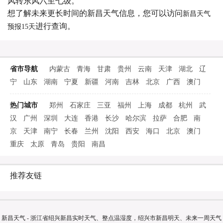
风转东风六至七级。
想了解未来更长时间的新昌天气信息，您可以访问
新昌天气
进行查询。
预报15天
省市导航
内蒙古
青海
甘肃
贵州
云南
天津
湖北
辽
宁
山东
湖南
宁夏
新疆
河南
吉林
北京
广西
澳门
热门城市
郑州
石家庄
三亚
福州
上海
成都
杭州
武
汉
广州
深圳
大连
香港
长沙
哈尔滨
拉萨
合肥
南
京
天津
南宁
长春
兰州
沈阳
西安
海口
北京
澳门
重庆
太原
青岛
贵阳
南昌
推荐友链
新昌天气 - 浙江省绍兴新昌实时天气、整点温湿度，绍兴市新昌明天、未来一周天气