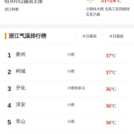
31~24
°C
绍兴印山越国王陵
小雨转大雨 北风三至四级转
浙江柯桥
五至六级
浙江气温排行榜
今日最高
今日最低
1
衢州
小雨
37
°C
2
柯城
小雨
37
°C
3
开化
小雨转多云
36
°C
4
淳安
小雨
36
°C
5
常山
小雨
36
°C