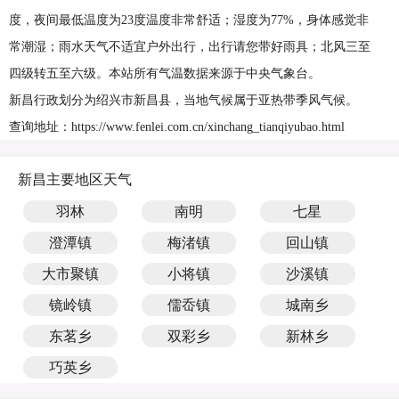
度，夜间最低温度为23度温度非常舒适；湿度为77%，身体感觉非
常潮湿；雨水天气不适宜户外出行，出行请您带好雨具；北风三至
四级转五至六级。本站所有气温数据来源于中央气象台。
新昌行政划分为绍兴市新昌县，当地气候属于亚热带季风气候。
查询地址：https://www.fenlei.com.cn/xinchang_tianqiyubao.html
新昌主要地区天气
羽林
南明
七星
澄潭镇
梅渚镇
回山镇
大市聚镇
小将镇
沙溪镇
镜岭镇
儒岙镇
城南乡
东茗乡
双彩乡
新林乡
巧英乡