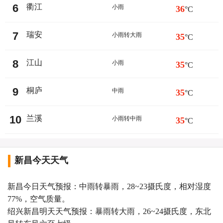
6
衢江
小雨
36
°C
7
瑞安
小雨转大雨
35
°C
8
江山
小雨
35
°C
9
桐庐
中雨
35
°C
10
兰溪
小雨转中雨
35
°C
新昌今天天气
新昌今日天气预报：中雨转暴雨，28~23摄氏度，相对湿度
77%，空气质量。
绍兴新昌明天天气预报：暴雨转大雨，26~24摄氏度，东北