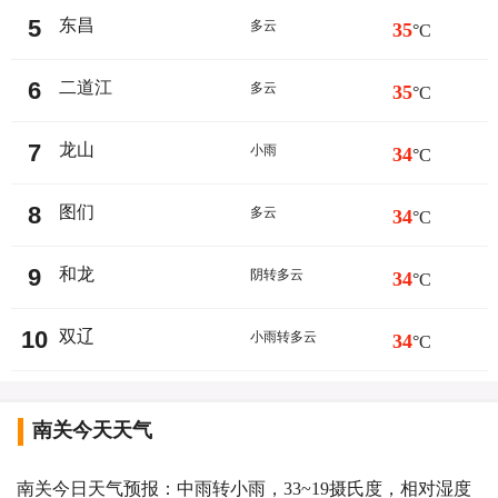
5
东昌
多云
35
°C
6
二道江
多云
35
°C
7
龙山
小雨
34
°C
8
图们
多云
34
°C
9
和龙
阴转多云
34
°C
10
双辽
小雨转多云
34
°C
南关今天天气
南关今日天气预报：中雨转小雨，33~19摄氏度，相对湿度