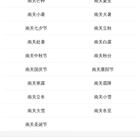
南关芒种
南关夏至
南关小暑
南关大暑
南关七夕节
南关立秋
南关处暑
南关白露
南关中秋节
南关秋分
南关国庆节
南关重阳节
南关寒露
南关霜降
南关立冬
南关小雪
南关大雪
南关冬至
南关圣诞节