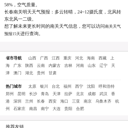
58%，空气质量。
长春南关明天天气预报：多云转晴，24~12摄氏度，北风转
东北风一二级。
想了解未来更长时间的南关天气信息，您可以访问
南关天气
进行查询。
预报15天
省市导航
山西
广西
江西
重庆
河北
海南
西藏
上
海
广东
陕西
云南
内蒙古
吉林
河南
山东
辽宁
天
津
澳门
湖北
贵州
甘肃
热门城市
太原
银川
台北
福州
西宁
沈阳
呼和浩特
郑州
昆明
长沙
青岛
天津
拉萨
北京
成都
武汉
香
港
深圳
兰州
长春
西安
海口
三亚
南京
乌鲁木齐
杭
州
石家庄
南昌
南宁
大连
贵阳
合肥
推荐友链