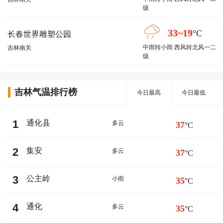
级
33~19
°C
长春世界雕塑公园
中雨转小雨 西风转北风一二
吉林南关
级
吉林气温排行榜
今日最高
今日最低
1
通化县
多云
37
°C
2
集安
多云
37
°C
3
公主岭
小雨
35
°C
4
通化
多云
35
°C